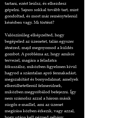
tartani, ezért leülsz, és elkezdesz 
gépelni. Sajnos sokkal tovább tart, mint 
gondoltad, és most már reménytelenül 
késésben vagy. Mi történt?
Valószínűleg elképzelted, hogy 
begépeled az üzenetet, talán egyszer 
átnézed, majd megnyomod a küldés 
gombot. A probléma az, hogy amikor 
tervezel, magára a feladatra 
fókuszálsz, miközben figyelmen kívül 
hagyod a számtalan apró fennakadást, 
megszakítást és bonyodalmat, amelyek 
elkerülhetetlenül felmerülnek, 
miközben megpróbálod befejezni. Így 
nem számolsz azzal a három másik 
sürgős e-maillel, ami az üzenet 
megírása közben érkezik, vagy azzal, 
hogy utána kell nézned néhány 