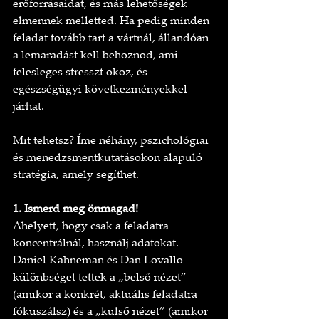
erőforrásaidat, és más lehetőségek 
elmennek melletted. Ha pedig minden 
feladat tovább tart a vártnál, állandóan 
a lemaradást kell behoznod, ami 
felesleges stresszt okoz, és 
egészségügyi következményekkel 
járhat.
Mit tehetsz? Íme néhány, pszichológiai 
és menedzsmentkutatásokon alapuló 
stratégia, amely segíthet.
1. Ismerd meg önmagad!
Ahelyett, hogy csak a feladatra 
koncentrálnál, használj adatokat. 
Daniel Kahneman és Dan Lovallo 
különbséget tettek a „belső nézet” 
(amikor a konkrét, aktuális feladatra 
fókuszálsz) és a „külső nézet” (amikor 