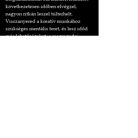
következetesen időben elvégzel, 
nagyon ritkán leszel túlterhelt. 
Visszanyered a kreatív munkához 
szükséges mentális teret, és lesz időd 
más lehetőségeket is megragadni.
Legközelebb, amikor azon kapod 
magad, hogy azt gondolod: „ez csak 
néhány percig fog tartani”, állj meg, és 
emlékezz a tervezési tévedésre! A cél 
azonban nem az, hogy pesszimistává 
válj a képességeiddel kapcsolatban. 
Hanem az, hogy reálisan lássuk a való 
világ összetettségét. A jövőbeli éned 
meg fogja köszönni.
Források
Kahneman, D., & Tversky, A. (1979). 