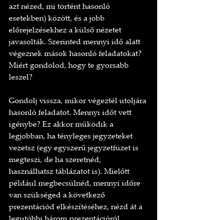
azt nézed, mi történt hasonló 
esetekben) között, és a jobb 
előrejelzésekhez a külső nézetet 
javasolták. Szerinted mennyi idő alatt 
végeznek mások hasonló feladatokat? 
Miért gondolod, hogy te gyorsabb 
leszel?
Gondolj vissza, mikor végeztél utoljára 
hasonló feladatot. Mennyi időt vett 
igénybe? Ez akkor működik a 
legjobban, ha tényleges jegyzeteket 
vezetsz (egy egyszerű jegyzetfüzet is 
megteszi, de ha szeretnéd, 
használhatsz táblázatot is). Mielőtt 
például megbecsülnéd, mennyi időre 
van szükséged a következő 
prezentációd elkészítéséhez, nézd át a 
legutóbbi három prezentációról 