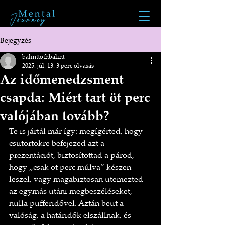
Bejegyzés
balinttothbalint
2025. júl. 13.
3 perc olvasás
Az időmenedzsment
csapda: Miért tart öt perc
valójában tovább?
Te is jártál már így: megígérted, hogy 
csütörtökre befejezed azt a 
prezentációt, biztosítottad a párod, 
hogy „csak öt perc múlva” készen 
leszel, vagy magabiztosan ütemezted 
az egymás utáni megbeszéléseket, 
nulla pufferidővel. Aztán beüt a 
valóság, a határidők elszállnak, és 