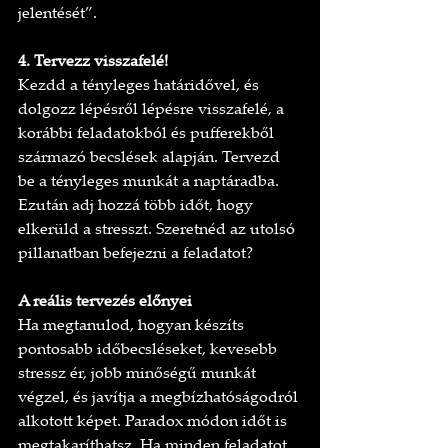
jelentését”.
4. Tervezz visszafelé!
Kezdd a tényleges határidővel, és 
dolgozz lépésről lépésre visszafelé, a 
korábbi feladatokból és pufferekből 
származó becslések alapján. Tervezd 
be a tényleges munkát a naptáradba. 
Ezután adj hozzá több időt, hogy 
elkerüld a stresszt. Szeretnéd az utolsó 
pillanatban befejezni a feladatot?
A reális tervezés előnyei
Ha megtanulod, hogyan készíts 
pontosabb időbecsléseket, kevesebb 
stressz ér, jobb minőségű munkát 
végzel, és javítja a megbízhatóságodról 
alkotott képet. Paradox módon időt is 
megtakaríthatsz. Ha minden feladatot 