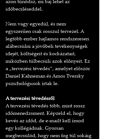
azon tűnődsz, mi baj lehet az 
időbecsléseddel.
Nem vagy egyedül, és nem 
egyszerűen csak rosszul tervezel. A 
legtöbb ember hajlamos rendszeresen 
alábecsülni a jövőbeli tevékenységek 
idejét, költségeit és kockázatait, 
miközben túlbecsüli azok előnyeit. Ez 
a „tervezési tévedés”, amelyet először 
Daniel Kahneman és Amos Tversky 
pszichológusok írtak le.
A tervezési tévedésről
A tervezési tévedés több, mint rossz 
időmenedzsment. Képzeld el, hogy 
kevés az időd, de e-mailt kell írnod 
egy kollégádnak. Gyorsan 
megbecsülöd, hogy nem fog túl sokáig 