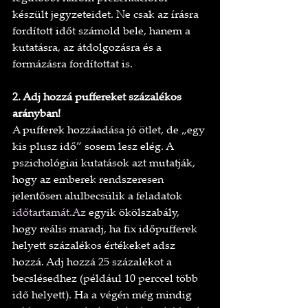
készült jegyzeteidet. Ne csak az írásra 
fordított időt számold bele, hanem a 
kutatásra, az átdolgozásra és a 
formázásra fordítottat is.
2. Adj hozzá puffereket százalékos 
arányban!
A pufferek hozzáadása jó ötlet, de „egy 
kis plusz idő” sosem lesz elég. A 
pszichológiai kutatások azt mutatják, 
hogy az emberek rendszeresen 
jelentősen alulbecsülik a feladatok 
időtartamát.Az
 egyik ökölszabály, 
hogy reális maradj, ha fix időpufferek 
helyett százalékos értékeket adsz 
hozzá. Adj hozzá 25 százalékot a 
becslésedhez (például 10 perccel több 
idő helyett). Ha a végén még mindig 