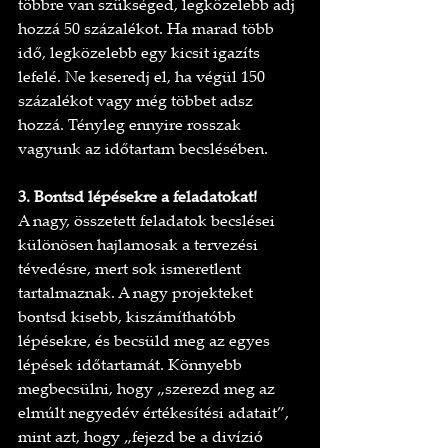
többre van szükséged, legközelebb adj 
hozzá 50 százalékot. Ha marad több 
idő, legközelebb egy kicsit igazíts 
lefelé. Ne keseredj el, ha végül 150 
százalékot vagy még többet adsz 
hozzá. Tényleg ennyire rosszak 
vagyunk az időtartam becslésében.
3. Bontsd lépésekre a feladatokat!
A nagy, összetett feladatok becslései 
különösen hajlamosak a tervezési 
tévedésre, mert sok ismeretlent 
tartalmaznak. A nagy projekteket 
bontsd kisebb, kiszámíthatóbb 
lépésekre, és becsüld meg az egyes 
lépések időtartamát. Könnyebb 
megbecsülni, hogy „szerezd meg az 
elmúlt negyedév értékesítési adatait”, 
mint azt, hogy „fejezd be a divízió 