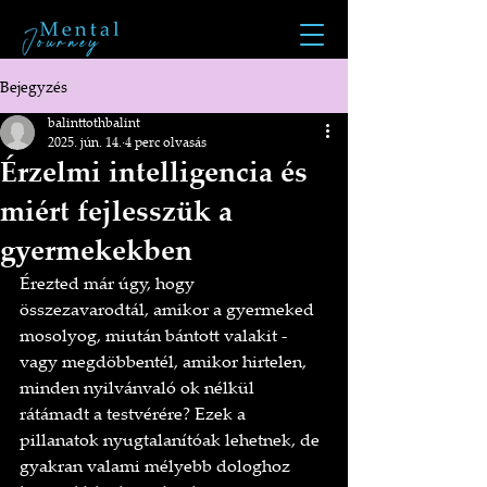
Bejegyzés
balinttothbalint
2025. jún. 14.
4 perc olvasás
Érzelmi intelligencia és
miért fejlesszük a
gyermekekben
Érezted már úgy, hogy 
összezavarodtál, amikor a gyermeked 
mosolyog, miután bántott valakit - 
vagy megdöbbentél, amikor hirtelen, 
minden nyilvánvaló ok nélkül 
rátámadt a testvérére? Ezek a 
pillanatok nyugtalanítóak lehetnek, de 
gyakran valami mélyebb dologhoz 