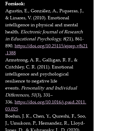
Források:
Agustín, E., González, A., Piqueras, J., 
& Linares, V. (2010). Emotional 
intelligence in physical and mental 
health. 
Electronic Journal of Research 
in Educational Psychology, 8
(21), 861-
890. 
https://doi.org/10.25115/ejrep.v8i21
.1388
Armstrong, A. R., Galligan, R. F., & 
Critchley, C. R. (2011). Emotional 
intelligence and psychological 
resilience to negative life 
events. 
Personality and Individual 
Differences, 51
(3), 331–
336. 
https://doi.org/10.1016/j.paid.2011.
03.025
Boehm, J. K., Chen, Y., Qureshi, F., Soo, 
J., Umukoro, P., Hernandez, R., Lloyd-
Jones, D., & Kubzansky, L. D. (2020). 