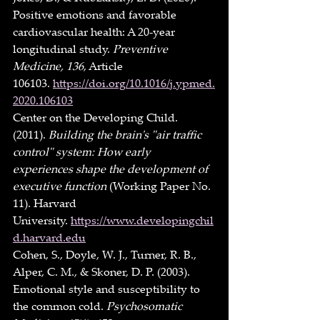
Positive emotions and favorable 
cardiovascular health: A 20-year 
longitudinal study. 
Preventive 
Medicine, 136
, Article 
106103. 
https://doi.org/10.1016/j.ypmed.
2020.106103
Center on the Developing Child. 
(2011). 
Building the brain's "air traffic 
control" system: How early 
experiences shape the development of 
executive function
 (Working Paper No. 
11). Harvard 
University. 
https://www.developingchil
d.harvard.edu
Cohen, S., Doyle, W. J., Turner, R. B., 
Alper, C. M., & Skoner, D. P. (2003). 
Emotional style and susceptibility to 
the common cold. 
Psychosomatic 