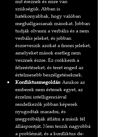
mit éreznek és mire van 
szükségük. Abban is 
hatékonyabbak, hogy valóban 
meghallgassanak másokat. Jobban 
tudják olvasni a verbális és a nem 
verbális jeleket, és jobban 
észreveszik azokat a finom jeleket, 
amelyeket mások esetleg nem 
vesznek észre. Ez csökkenti a 
félreértéseket, és teret enged az 
értelmesebb beszélgetéseknek.
Konfliktusmegoldás
: Amikor az 
emberek nem értenek egyet, az 
érzelmi intelligenciával 
rendelkezők jobban képesek 
nyugodtak maradni, és 
megpróbálják átlátni a másik fél 
álláspontját. Nem teszik nagyobbá 
a problémát, és a konfliktus de-