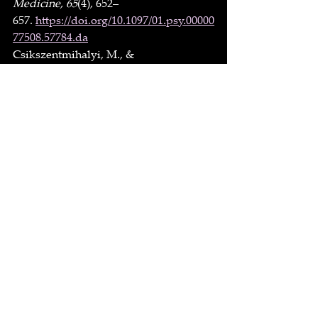
Medicine, 65
(4), 652–
657. 
https://doi.org/10.1097/01.psy.00000
77508.57784.da
Csikszentmihalyi, M., & 
Csikszentmihalyi, I. S. (Eds.). (2006). 
A 
life worth living: Contributions to 
positive psychology
. Oxford 
University Press.
Ionescu, C. E. (2017). Emotional 
intelligence, emotional skills and 
social skills at school age. In 
European 
Proceedings of Social and Behavioural 
Sciences
 (pp. 1485–
1492). 
https://doi.org/10.15405/epsbs.20
17.05.02.227
Lumanlan, J. (2018, July 25). An age-by-
age guide to teaching your child to 
share. 
Your Parenting 
Mojo
. 
https://yourparentingmojo.com/s